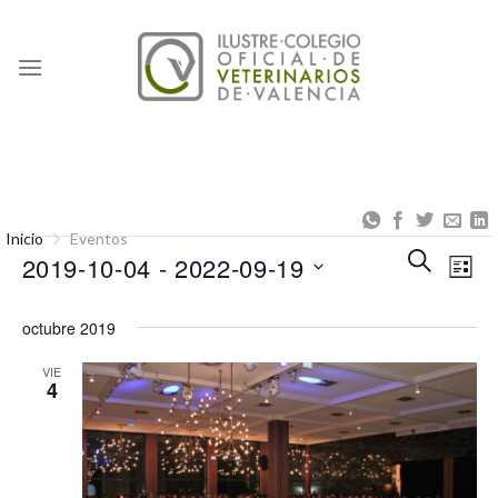
Skip
to
content
Inicio
Eventos
Naveg
Na
BUSCAR
2019-10-04
 - 
2022-09-19
LISTA
de
de
Seleccionar
búsqu
vis
octubre 2019
fecha.
y
de
VIE
4
vistas
Eve
de
Event