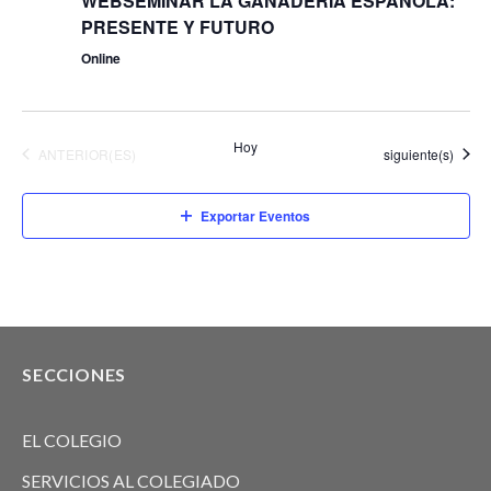
WEBSEMINAR LA GANADERÍA ESPAÑOLA:
PRESENTE Y FUTURO
Online
Hoy
EVENTOS
Eventos
ANTERIOR(ES)
siguiente(s)
Exportar Eventos
SECCIONES
EL COLEGIO
SERVICIOS AL COLEGIADO