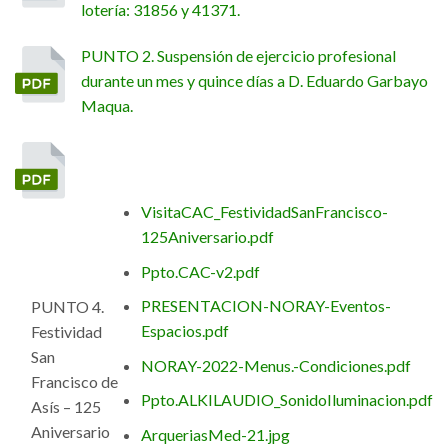
lotería: 31856 y 41371.
PUNTO 2. Suspensión de ejercicio profesional
durante un mes y quince días a D. Eduardo Garbayo
Maqua.
VisitaCAC_FestividadSanFrancisco-
125Aniversario.pdf
Ppto.CAC-v2.pdf
PRESENTACION-NORAY-Eventos-
PUNTO 4.
Espacios.pdf
Festividad
San
NORAY-2022-Menus.-Condiciones.pdf
Francisco de
Ppto.ALKILAUDIO_SonidoIluminacion.pdf
Asís – 125
Aniversario
ArqueriasMed-21.jpg