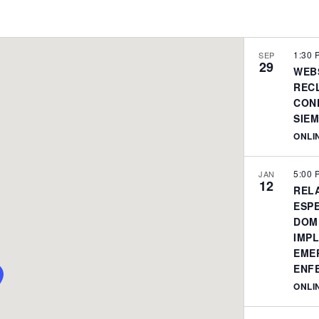
1:30
SEP
29
WEB
REC
CONF
SIE
ONLI
5:00
JAN
12
REL
ESPE
DOM
IMPL
EME
ENF
ONLI