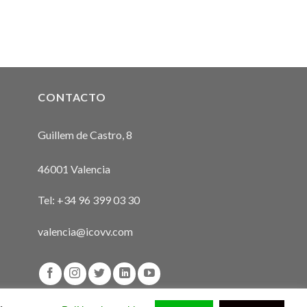
TEJOS TAURINOS
DICIONALES:
CEDIMIENTOS, FUNCIONES
SUÍSTICAS
NE
CONTACTO
Guillem de Castro, 8
46001 Valencia
Tel:
+34 96 399 03 30
valencia@icovv.com