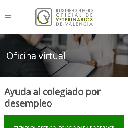
Skip
to
content
Oficina virtual
Ayuda al colegiado por
desempleo
TIENES QUE SER COLEGIADO PARA PODER VER