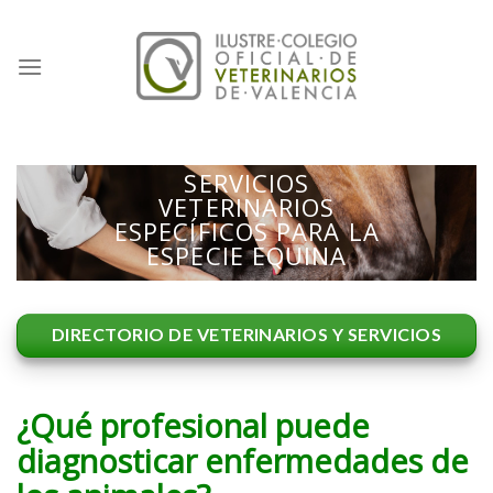
Skip
to
content
SERVICIOS
VETERINARIOS
ESPECÍFICOS PARA LA
ESPECIE EQUINA
DIRECTORIO DE VETERINARIOS Y SERVICIOS
¿Qué profesional puede
diagnosticar enfermedades de