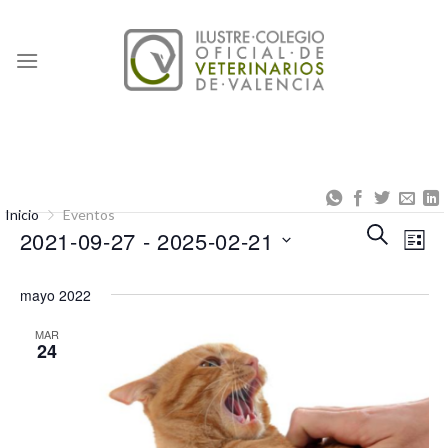
Skip
to
content
Inicio
Eventos
Naveg
Na
BUSCAR
2021-09-27
 - 
2025-02-21
LISTA
de
de
Seleccionar
búsqu
vis
mayo 2022
fecha.
y
de
MAR
24
vistas
Eve
de
Event