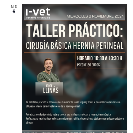
MIÉ
6