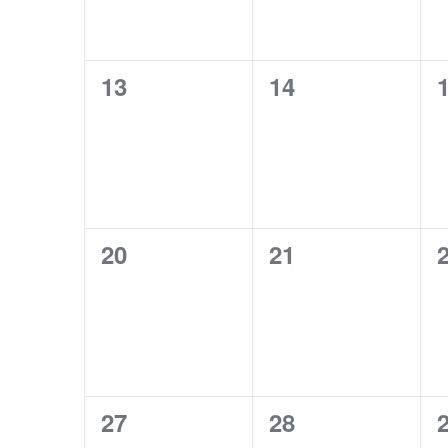
0
0
13
14
eventos,
eventos,
e
0
0
20
21
eventos,
eventos,
e
0
0
27
28