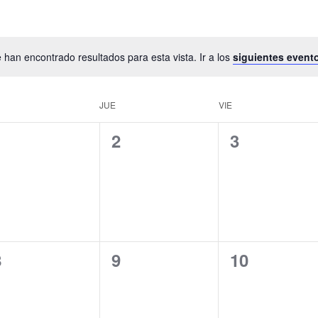
 han encontrado resultados para esta vista. Ir a los
siguientes event
JUE
VIE
0
0
0
1
2
3
ventos,
eventos,
eventos,
0
0
0
8
9
10
ventos,
eventos,
eventos,