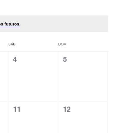
os futuros
.
SÁB
DOM
0
0
4
5
eventos,
eventos,
0
0
11
12
eventos,
eventos,