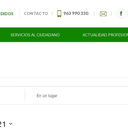
963 990 330
CONTACTO
|
|
|
EDIDOS
SERVICIOS AL CIUDADANO
ACTUALIDAD PROFESIO
Ingresa
Ubicación.
Busca
Eventos
por
21
Ubicación.