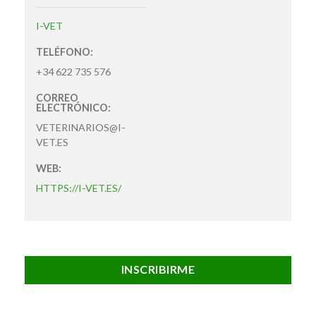
I-VET
TELÉFONO:
+34 622 735 576
CORREO
ELECTRÓNICO:
VETERINARIOS@I-
VET.ES
WEB:
HTTPS://I-VET.ES/
INSCRIBIRME