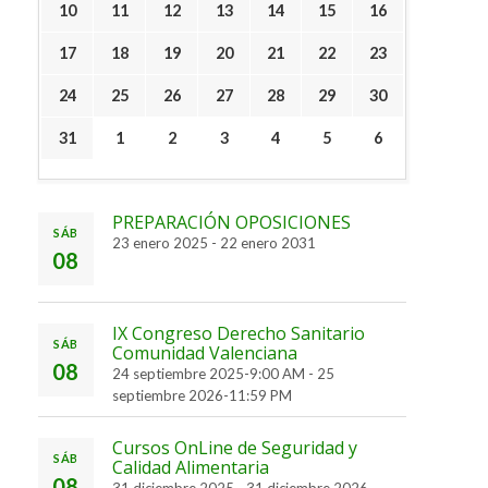
10
11
12
13
14
15
16
17
18
19
20
21
22
23
24
25
26
27
28
29
30
31
1
2
3
4
5
6
PREPARACIÓN OPOSICIONES
SÁB
23 enero 2025
-
22 enero 2031
08
IX Congreso Derecho Sanitario
SÁB
Comunidad Valenciana
08
24 septiembre 2025-9:00 AM
-
25
septiembre 2026-11:59 PM
Cursos OnLine de Seguridad y
SÁB
Calidad Alimentaria
08
31 diciembre 2025
-
31 diciembre 2026