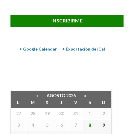
INSCRIBIRME
+ Google Calendar
+ Exportación de iCal
«
AGOSTO 2026
»
L
M
X
J
V
S
D
27
28
29
30
31
1
2
3
4
5
6
7
8
9