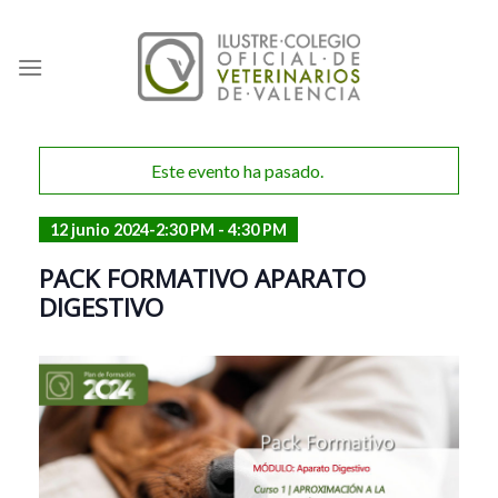
Skip
to
content
Este evento ha pasado.
12 junio 2024-2:30 PM
-
4:30 PM
PACK FORMATIVO APARATO
DIGESTIVO