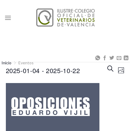
Skip
to
content
Inicio
Eventos
Naveg
Na
BUSCAR
2025-01-04
 - 
2025-10-22
FOT
de
de
Seleccionar
búsqu
vis
fecha.
y
de
vistas
Eve
de
Event