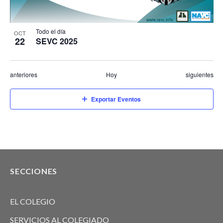
Todo el día
OCT
22
SEVC 2025
Eventos
Eventos
anteriores
Hoy
siguientes
Exportar Eventos
SECCIONES
EL COLEGIO
SERVICIOS AL COLEGIADO