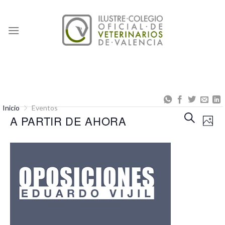
Skip
to
content
Inicio
Eventos
Naveg
Na
BUSCAR
A PARTIR DE AHORA
FOT
de
de
Seleccionar
búsqu
vis
fecha.
y
de
vistas
Eve
de
Event