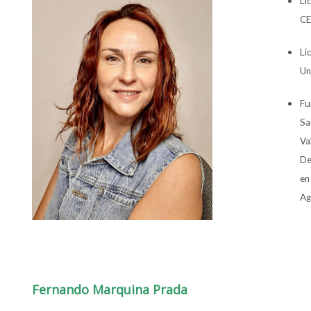
Li
CE
Li
Un
Fu
Sa
Va
De
en
Ag
Fernando Marquina Prada