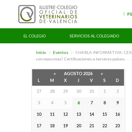
Skip
to
P
content
EL COLEGIO
SERVICIOS AL COLEGIADO
Inicio
Eventos
CHARLA INFORMATIVA: CEXGAN
con mascotas? Certificaciones a terceros países.
«
AGOSTO 2026
»
L
M
X
J
V
S
D
27
28
29
30
31
1
2
3
4
5
6
7
8
9
10
11
12
13
14
15
16
17
18
19
20
21
22
23