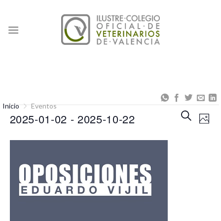
Skip
to
content
Inicio
Eventos
Naveg
Na
BUSCAR
2025-01-02
 - 
2025-10-22
FOT
de
de
Seleccionar
búsqu
vis
fecha.
y
de
vistas
Eve
de
Event