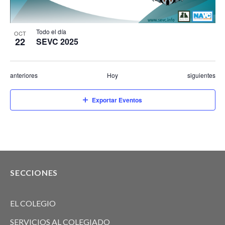
Todo el día
OCT
22
SEVC 2025
Eventos
Eventos
anteriores
Hoy
siguientes
Exportar Eventos
SECCIONES
EL COLEGIO
SERVICIOS AL COLEGIADO