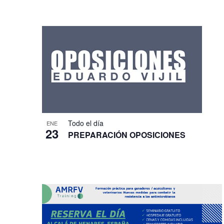
para
de
Seleccionar
la
Eventos
fecha.
palabra
clave.
Todo el día
ENE
23
PREPARACIÓN OPOSICIONES