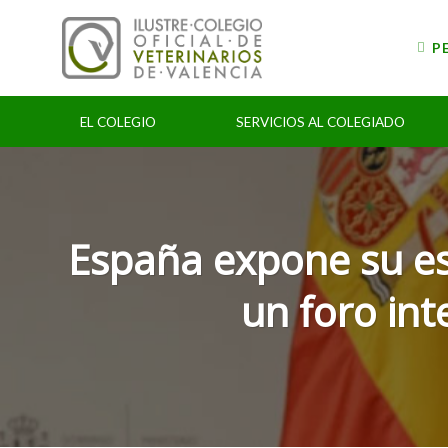
Skip
to
P
content
EL COLEGIO
SERVICIOS AL COLEGIADO
España expone su est
un foro in