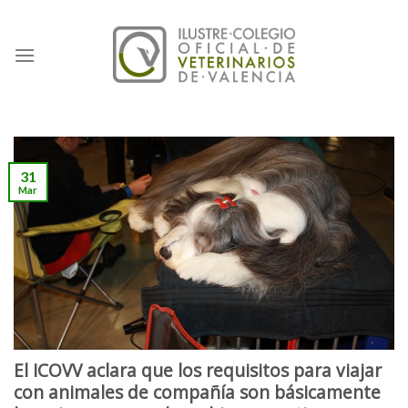
Skip
to
content
31
Mar
El ICOVV aclara que los requisitos para viajar
con animales de compañía son básicamente