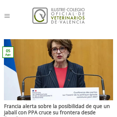
Skip
to
content
05
Ago
Francia alerta sobre la posibilidad de que un
jabalí con PPA cruce su frontera desde