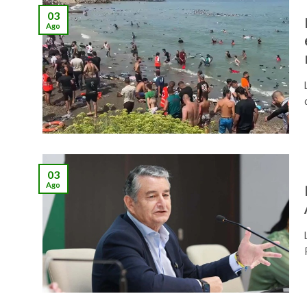
03
Ago
03
Ago