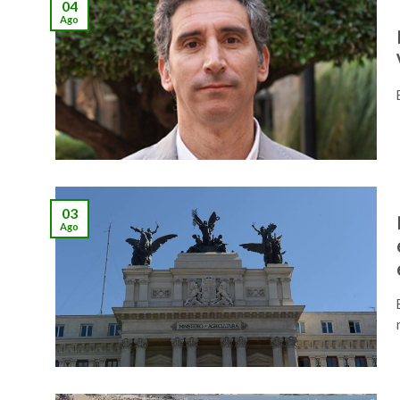
04
Ago
03
Ago