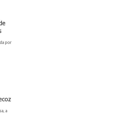
de
s
ada por
ecoz
a, a