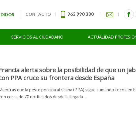
963 990 330
CONTACTO
|
|
|
EDIDOS
SERVICIOS AL CIUDADANO
ACTUALIDAD PROFESIO
Francia alerta sobre la posibilidad de que un jab
con PPA cruce su frontera desde España
Mientras que la peste porcina africana (PPA) sigue sumando focos en E
con cerca de 70 notificados desde la llegada ...