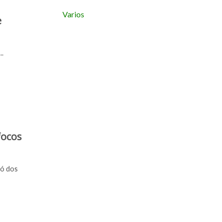
Varios
e
..
focos
có dos