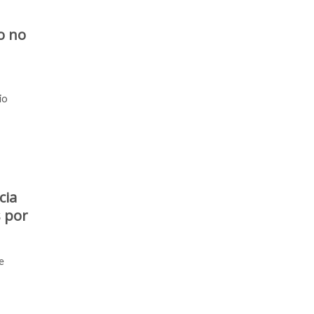
o no
io
cia
s por
e