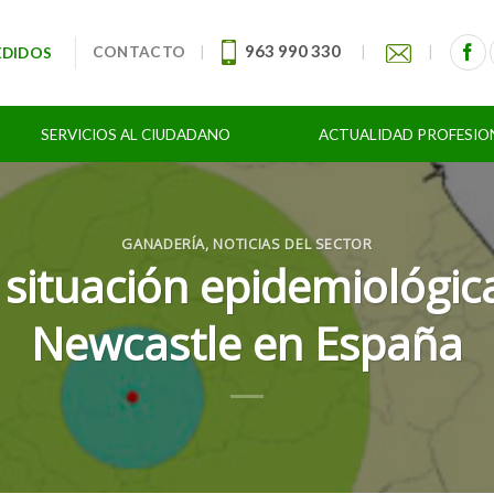
963 990 330
CONTACTO
|
|
|
EDIDOS
SERVICIOS AL CIUDADANO
ACTUALIDAD PROFESIO
GANADERÍA
,
NOTICIAS DEL SECTOR
e situación epidemiológi
Newcastle en España