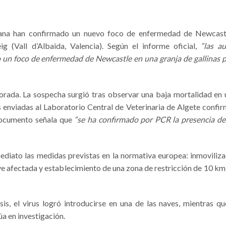
ciana han confirmado un nuevo foco de enfermedad de Newcast
g (Vall d’Albaida, Valencia). Según el informe oficial,
“las a
o un foco de enfermedad de Newcastle en una granja de gallinas
rada. La sospecha surgió tras observar una baja mortalidad en 
s enviadas al Laboratorio Central de Veterinaria de Algete confi
 documento señala que
“se ha confirmado por PCR la presencia d
mediato las medidas previstas en la normativa europea: inmoviliza
ave afectada y establecimiento de una zona de restricción de 10 km
, el virus logró introducirse en una de las naves, mientras qu
úa en investigación.