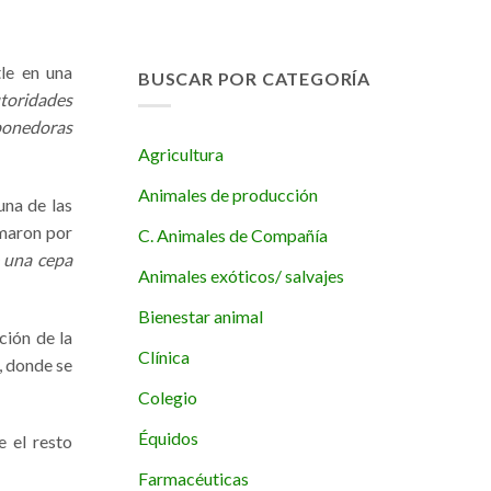
le en una
BUSCAR POR CATEGORÍA
utoridades
 ponedoras
Agricultura
Animales de producción
una de las
rmaron por
C. Animales de Compañía
e una cepa
Animales exóticos/ salvajes
Bienestar animal
ción de la
Clínica
, donde se
Colegio
Équidos
e el resto
Farmacéuticas