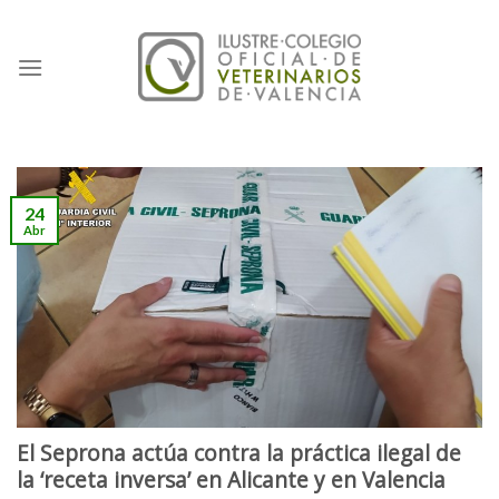
Skip
to
content
24
Abr
El Seprona actúa contra la práctica ilegal de
la ‘receta inversa’ en Alicante y en Valencia