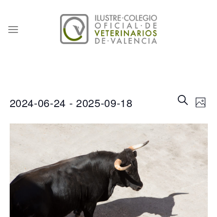
Skip
to
content
Naveg
Na
BUSCAR
2024-06-24
 - 
2025-09-18
FOT
de
de
Seleccionar
búsqu
vis
fecha.
y
de
vistas
Eve
de
Event