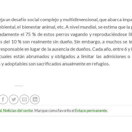
ja un desafío social complejo y multidimensional, que abarca impa
biental, el bienestar animal, etc. A nivel mundial, se estima que la
madamente el 75 % de estos perros vagando y reproduciéndose l
s del 10 % son realmente sin dueño. Sin embargo, a muchos se l
responsable en lugar de la ausencia de dueños. Cada año, entre 6 y 
cuales están abrumados y obligados a limitar las admisiones o 
s y adoptables son sacrificados anualmente en refugios.
al
,
Noticias del sector
. Marque como favorito el
Enlace permanente
.