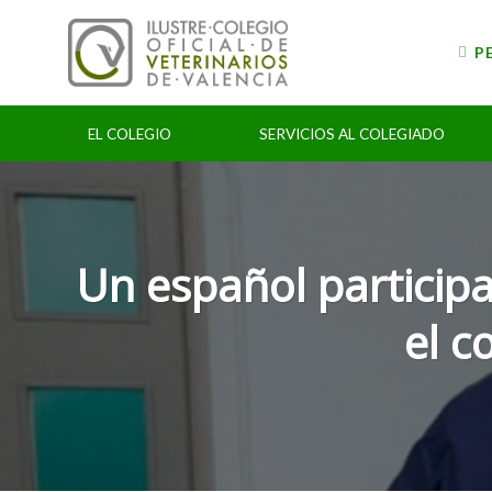
Skip
to
P
content
EL COLEGIO
SERVICIOS AL COLEGIADO
Un español particip
el c