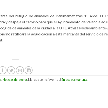
se del refugio de animales de Benimàmet tras 15 años. El Tr
ora y despeja el camino para que el Ayuntamiento de València adj
de acogida de animales de la ciudad a la UTE Athisa Medioambient
erno ratificará la adjudicación a esta mercantil del servicio de r
t.
al
,
Noticias del sector
. Marque como favorito el
Enlace permanente
.