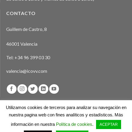
CONTACTO
Guillem de Castro, 8
46001 Valencia
Tel:
+34 96 399 03 30
valencia@icovv.com
Utilizamos cookies de terceros para analizar su navegación en
nuestra pagina web con fines analíticos y estadísticos. Más
Aviso legal
Política de privacidad
Política de cookies
información en nuestra
Política de cookies
.
ACEPTAR