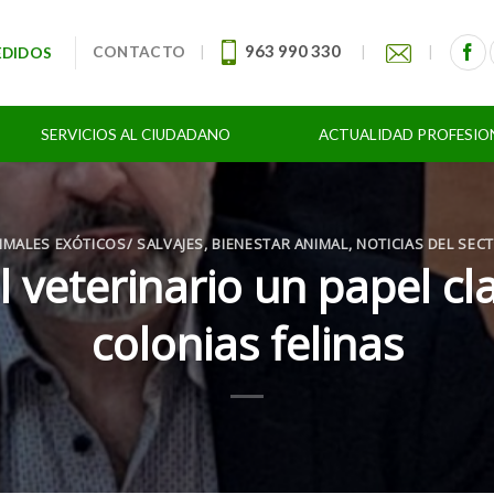
963 990 330
CONTACTO
|
|
|
EDIDOS
SERVICIOS AL CIUDADANO
ACTUALIDAD PROFESIO
IMALES EXÓTICOS/ SALVAJES
,
BIENESTAR ANIMAL
,
NOTICIAS DEL SEC
l veterinario un papel cl
colonias felinas