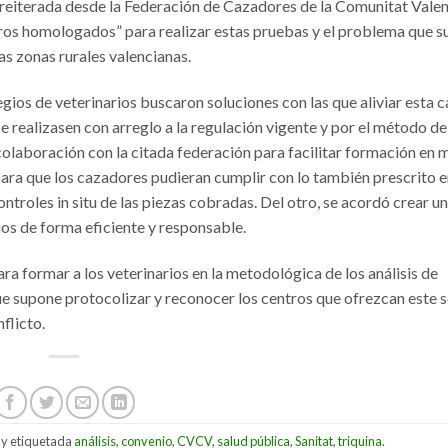
 reiterada desde la Federación de Cazadores de la Comunitat Vale
tros homologados” para realizar estas pruebas y el problema que s
s zonas rurales valencianas.
ios de veterinarios buscaron soluciones con las que aliviar esta c
e realizasen con arreglo a la regulación vigente y por el método de
colaboración con la citada federación para facilitar formación en 
 para que los cazadores pudieran cumplir con lo también prescrito e
ontroles in situ de las piezas cobradas. Del otro, se acordó crear u
ios de forma eficiente y responsable.
ra formar a los veterinarios en la metodológica de los análisis de
que supone protocolizar y reconocer los centros que ofrezcan este s
nflicto.
y etiquetada
análisis
,
convenio
,
CVCV
,
salud pública
,
Sanitat
,
triquina
.