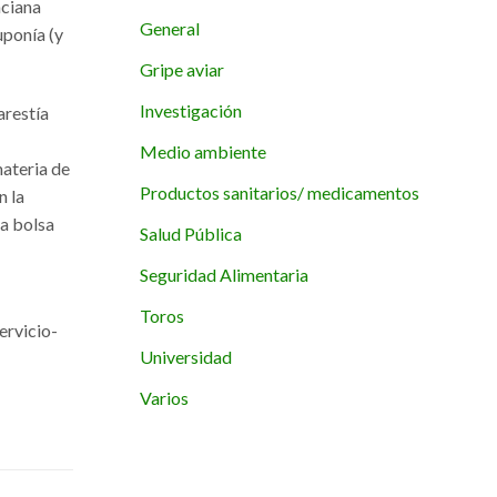
nciana
General
uponía (y
Gripe aviar
Investigación
arestía
Medio ambiente
materia de
Productos sanitarios/ medicamentos
n la
na bolsa
Salud Pública
Seguridad Alimentaria
Toros
ervicio-
Universidad
Varios