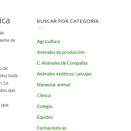
ica
BUSCAR POR CATEGORÍA
de
dente de
Agricultura
Animales de producción
C. Animales de Compañía
o de
Animales exóticos/ salvajes
ados toda
n. La
Bienestar animal
ados que
Clínica
a que
Colegio
Équidos
Farmacéuticas