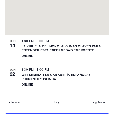
1:30 PM
-
3:00 PM
JUN
14
LA VIRUELA DEL MONO. ALGUNAS CLAVES PARA
ENTENDER ESTA ENFERMEDAD EMERGENTE
ONLINE
1:30 PM
-
3:00 PM
JUN
22
WEBSEMINAR LA GANADERÍA ESPAÑOLA:
PRESENTE Y FUTURO
ONLINE
1:30 PM
-
3:00 PM
SEP
29
Eventos
Eventos
anteriores
Hoy
siguientes
WEBSEMINAR. QUEJAS, RECLAMACIONES Y
CONFLICTOS. ¿EL CLIENTE SIEMPRE TIENE RAZÓN?
ONLINE