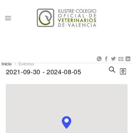
Skip
to
content
Inicio
Eventos
Naveg
Na
BUSCAR
2021-09-30
 - 
2024-08-05
MAP
de
de
Seleccionar
búsqu
vis
fecha.
y
de
vistas
Eve
de
Event