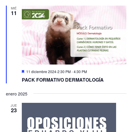
MIÉ
11
Destacado
11 diciembre 2024-2:30 PM
-
4:30 PM
PACK FORMATIVO DERMATOLOGÍA
enero 2025
JUE
23