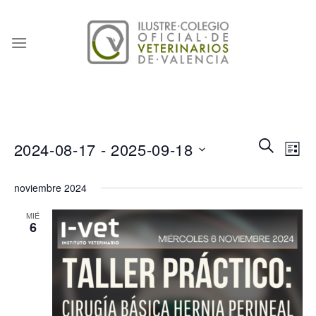
Skip
to
content
Naveg
Na
BUSCAR
2024-08-17
 - 
2025-09-18
LISTA
de
de
Seleccionar
búsqu
vis
noviembre 2024
fecha.
y
de
MIÉ
6
vistas
Eve
de
Event