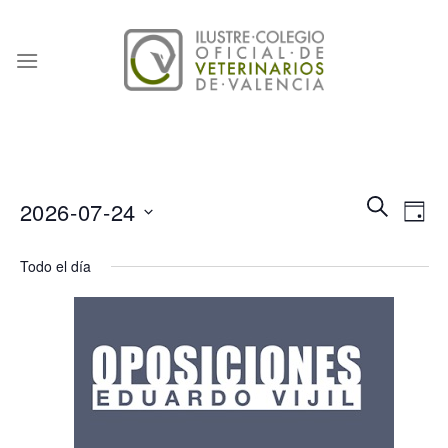
Skip
to
content
Naveg
Na
BUSCAR
2026-07-24
DÍA
de
de
Seleccionar
búsqu
vis
Todo el día
fecha.
y
de
vistas
Eve
de
Event