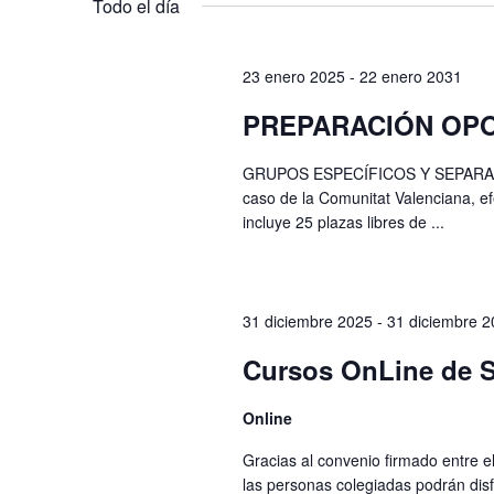
Eventos
palabra
Todo el día
clave.
23 enero 2025
-
22 enero 2031
PREPARACIÓN OPO
GRUPOS ESPECÍFICOS Y SEPARADOS
caso de la Comunitat Valenciana, e
incluye 25 plazas libres de ...
31 diciembre 2025
-
31 diciembre 
Cursos OnLine de S
Online
Gracias al convenio firmado entre 
las personas colegiadas podrán disf