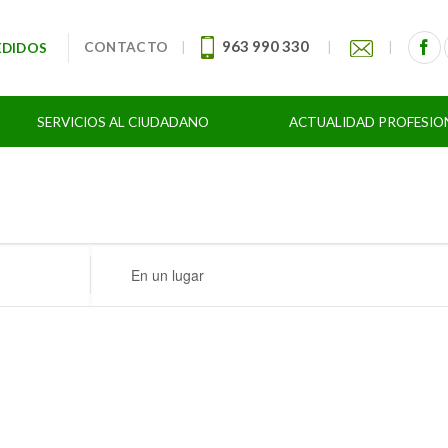
963 990 330
CONTACTO
|
|
|
EDIDOS
SERVICIOS AL CIUDADANO
ACTUALIDAD PROFESIO
Ingresa
Ubicación.
Busca
Eventos
por
Ubicación.