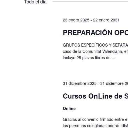
Eventos
palabra
Todo el día
clave.
23 enero 2025
-
22 enero 2031
PREPARACIÓN OPO
GRUPOS ESPECÍFICOS Y SEPARADOS
caso de la Comunitat Valenciana, e
incluye 25 plazas libres de ...
31 diciembre 2025
-
31 diciembre 
Cursos OnLine de S
Online
Gracias al convenio firmado entre 
las personas colegiadas podrán disf