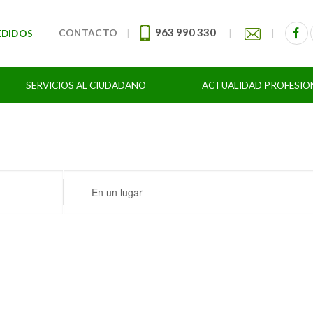
963 990 330
CONTACTO
|
|
|
EDIDOS
SERVICIOS AL CIUDADANO
ACTUALIDAD PROFESIO
Ingresa
Ubicación.
Busca
Eventos
por
Ubicación.