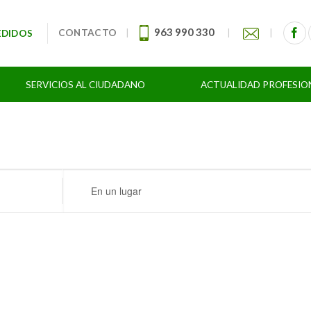
963 990 330
CONTACTO
|
|
|
EDIDOS
SERVICIOS AL CIUDADANO
ACTUALIDAD PROFESIO
Ingresa
Ubicación.
Busca
Eventos
por
Ubicación.