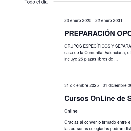
Eventos
palabra
Todo el día
clave.
23 enero 2025
-
22 enero 2031
PREPARACIÓN OPO
GRUPOS ESPECÍFICOS Y SEPARADOS
caso de la Comunitat Valenciana, e
incluye 25 plazas libres de ...
31 diciembre 2025
-
31 diciembre 
Cursos OnLine de S
Online
Gracias al convenio firmado entre 
las personas colegiadas podrán disf