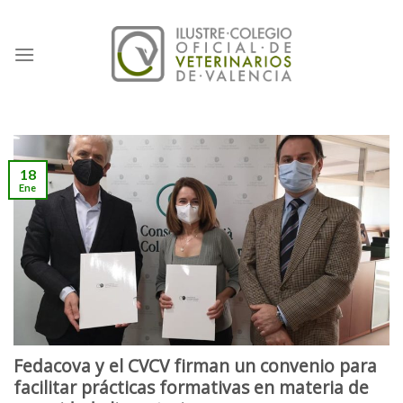
Skip
to
content
18
Ene
Fedacova y el CVCV firman un convenio para
facilitar prácticas formativas en materia de