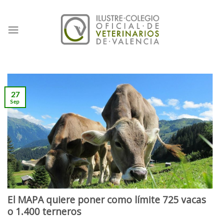
Skip
to
content
27
Sep
El MAPA quiere poner como límite 725 vacas
o 1.400 terneros