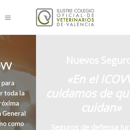
Skip
to
content
Nuevos Seguros
«En el ICOVV,
cuidamos de quienes
cuidan»
Seguros de defensa jurídica e