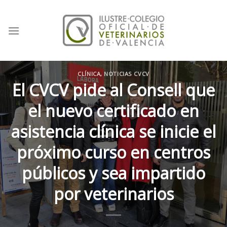
Skip
to
content
CLÍNICA
,
NOTICIAS CVCV
El CVCV pide al Consell que
el nuevo certificado en
asistencia clínica se inicie el
próximo curso en centros
públicos y sea impartido
por veterinarios