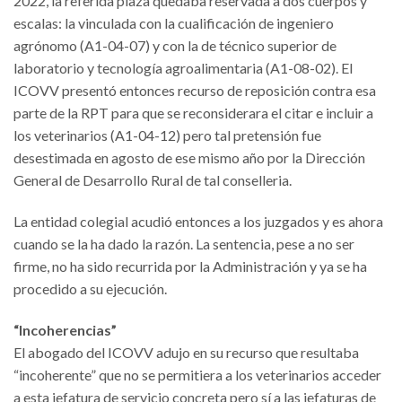
2022, la referida plaza quedaba reservada a dos cuerpos y
escalas: la vinculada con la cualificación de ingeniero
agrónomo (A1-04-07) y con la de técnico superior de
laboratorio y tecnología agroalimentaria (A1-08-02). El
ICOVV presentó entonces recurso de reposición contra esa
parte de la RPT para que se reconsiderara el citar e incluir a
los veterinarios (A1-04-12) pero tal pretensión fue
desestimada en agosto de ese mismo año por la Dirección
General de Desarrollo Rural de tal conselleria.
La entidad colegial acudió entonces a los juzgados y es ahora
cuando se la ha dado la razón. La sentencia, pese a no ser
firme, no ha sido recurrida por la Administración y ya se ha
procedido a su ejecución.
“Incoherencias”
El abogado del ICOVV adujo en su recurso que resultaba
“incoherente” que no se permitiera a los veterinarios acceder
a esta jefatura de servicio concreta pero sí a las jefaturas de