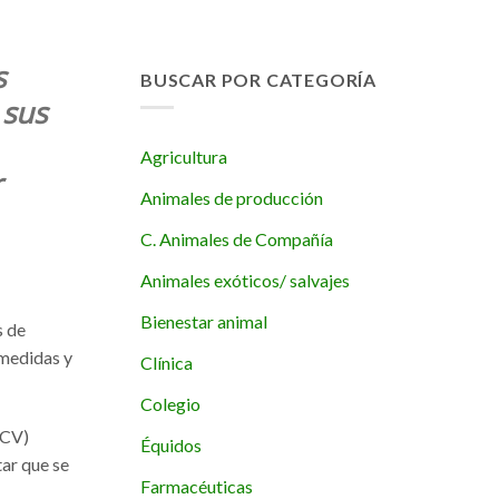
s
BUSCAR POR CATEGORÍA
 sus
Agricultura
r
Animales de producción
C. Animales de Compañía
Animales exóticos/ salvajes
Bienestar animal
s de
 medidas y
Clínica
Colegio
OCV)
Équidos
tar que se
Farmacéuticas