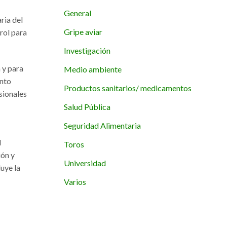
General
ria del
Gripe aviar
trol para
Investigación
 y para
Medio ambiente
anto
Productos sanitarios/ medicamentos
sionales
Salud Pública
Seguridad Alimentaria
l
Toros
ión y
Universidad
uye la
Varios