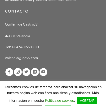
CONTACTO
Guillem de Castro, 8
46001 Valencia
Tel:
+34 96 399 03 30
valencia@icovv.com
Utilizamos cookies de terceros para analizar su navegación en
nuestra pagina web con fines analíticos y estadísticos. Más
Aviso legal
Política de privacidad
Política de cookies
información en nuestra
Política de cookies
.
ACEPTAR