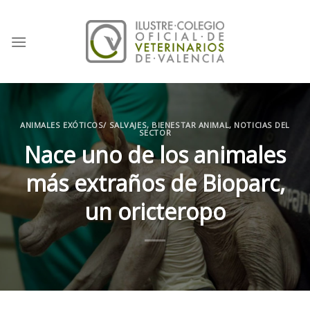
Skip
to
content
ANIMALES EXÓTICOS/ SALVAJES
,
BIENESTAR ANIMAL
,
NOTICIAS DEL
SECTOR
Nace uno de los animales
más extraños de Bioparc,
un oricteropo