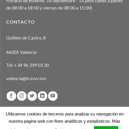
Horario de invierno: 16 septiembre - 14 junio (lunes a jueves
de 08:00 a 18:00 y viernes de 08:00 a 15:00)
CONTACTO
Guillem de Castro, 8
46001 Valencia
Tel:
+34 96 399 03 30
valencia@icovv.com
Utilizamos cookies de terceros para analizar su navegación en
nuestra pagina web con fines analíticos y estadísticos. Más
Aviso legal
Política de privacidad
Política de cookies