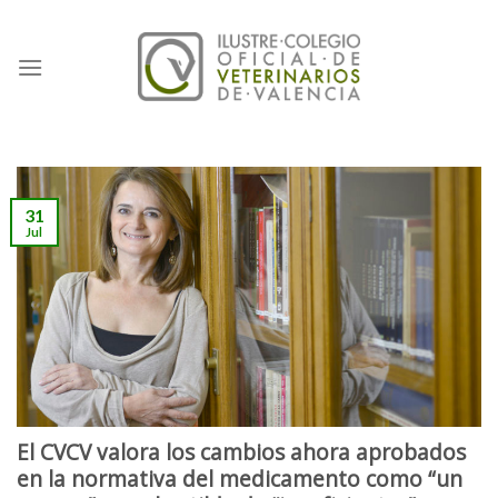
Skip
to
content
31
Jul
El CVCV valora los cambios ahora aprobados
en la normativa del medicamento como “un