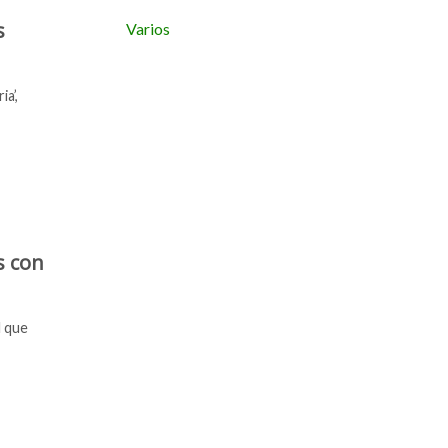
s
Varios
a’,
s con
l que