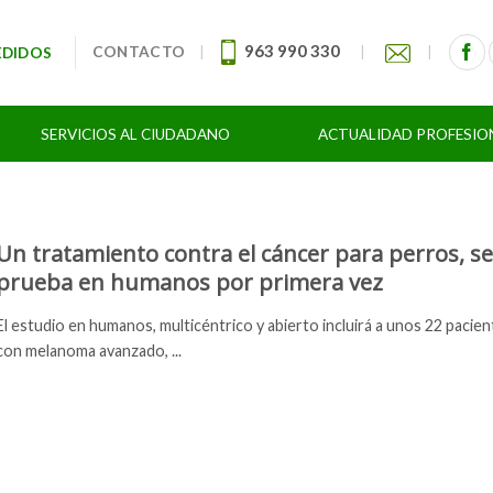
963 990 330
CONTACTO
|
|
|
EDIDOS
SERVICIOS AL CIUDADANO
ACTUALIDAD PROFESIO
Un tratamiento contra el cáncer para perros, se
prueba en humanos por primera vez
El estudio en humanos, multicéntrico y abierto incluirá a unos 22 pacien
con melanoma avanzado, ...