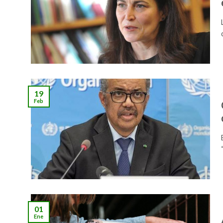
19
Feb
01
Ene