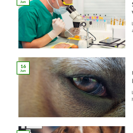
Jun
16
Jun