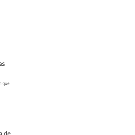
as
n que
a de