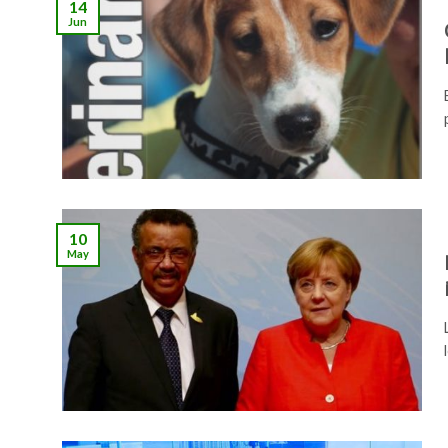
14
Jun
10
May