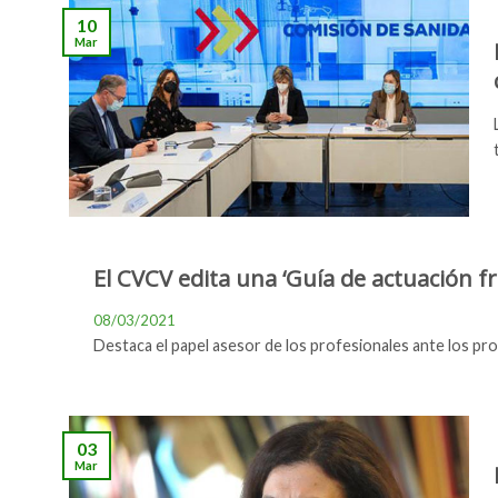
10
Mar
El CVCV edita una ‘Guía de actuación fr
08/03/2021
Destaca el papel asesor de los profesionales ante los pro
03
Mar