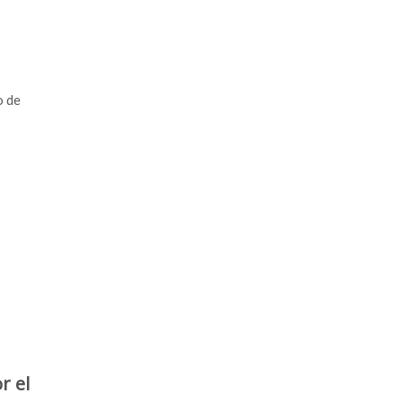
o de
r el