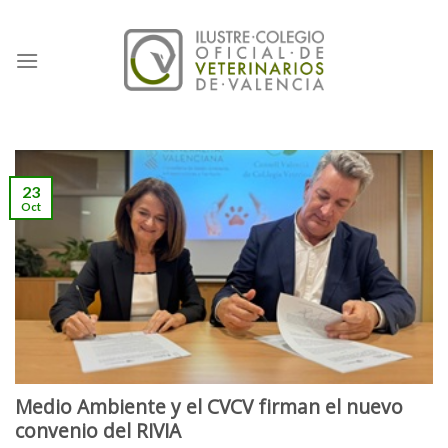
Skip
to
content
23
Oct
Medio Ambiente y el CVCV firman el nuevo
convenio del RIVIA