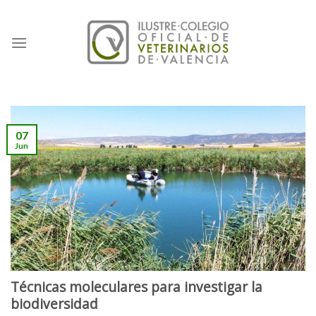
Skip
to
content
07
Jun
Técnicas moleculares para investigar la
biodiversidad