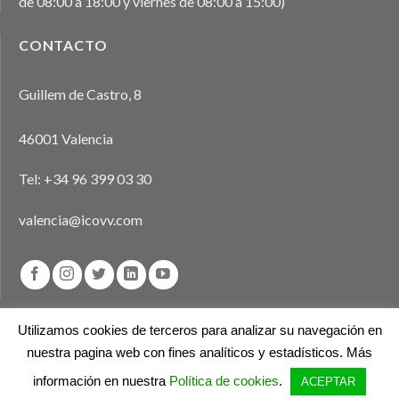
de 08:00 a 18:00 y viernes de 08:00 a 15:00)
CONTACTO
Guillem de Castro, 8
46001 Valencia
Tel:
+34 96 399 03 30
valencia@icovv.com
Utilizamos cookies de terceros para analizar su navegación en
nuestra pagina web con fines analíticos y estadísticos. Más
Aviso legal
Política de privacidad
Política de cookies
información en nuestra
Política de cookies
.
ACEPTAR