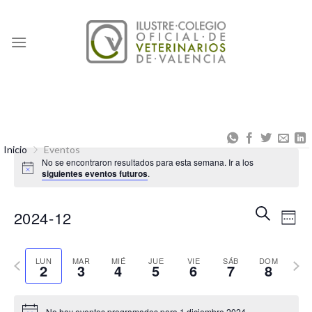
Skip
to
content
Inicio
Eventos
No se encontraron resultados para esta semana. Ir a los
siguientes eventos futuros
.
Naveg
Na
BUSCAR
2024-12
SEM
de
de
Seleccionar
búsqu
vis
Semana
fecha.
Sema
LUN
MAR
MIÉ
JUE
VIE
SÁB
DOM
2
3
4
5
6
7
8
y
de
anterior
sigui
vistas
Eve
No hay eventos programados para 1 diciembre 2024.