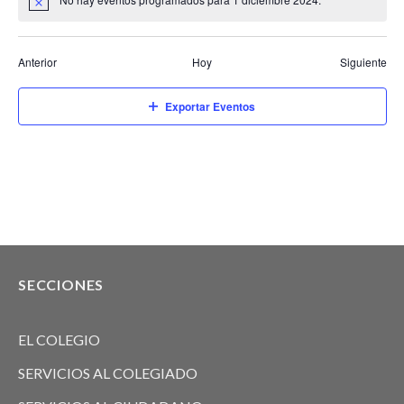
de
Event
Anterior
Hoy
Siguiente
Exportar Eventos
SECCIONES
EL COLEGIO
SERVICIOS AL COLEGIADO