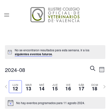
Skip
to
content
No se encontraron resultados para esta semana. Ir a los
siguientes eventos futuros
.
Naveg
Na
BUSCAR
2024-08
SEM
de
de
Seleccionar
búsqu
vis
Semana
fecha.
Sema
LUN
MAR
MIÉ
JUE
VIE
SÁB
DOM
12
13
14
15
16
17
18
y
de
anterior
sigui
vistas
Eve
No hay eventos programados para 11 agosto 2024.
de