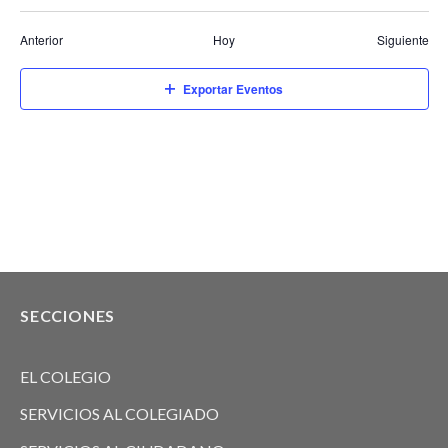
Event
Anterior
Hoy
Siguiente
Exportar Eventos
SECCIONES
EL COLEGIO
SERVICIOS AL COLEGIADO