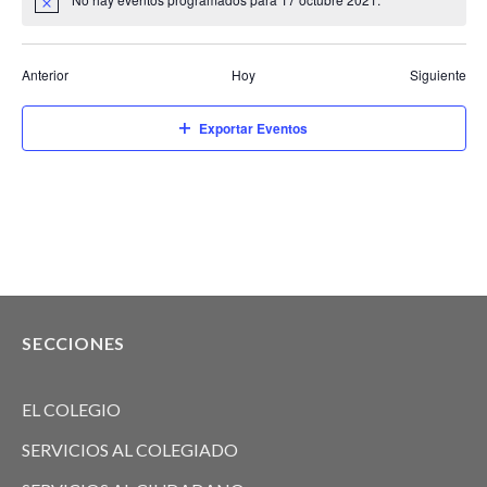
de
Event
Anterior
Hoy
Siguiente
Exportar Eventos
SECCIONES
EL COLEGIO
SERVICIOS AL COLEGIADO