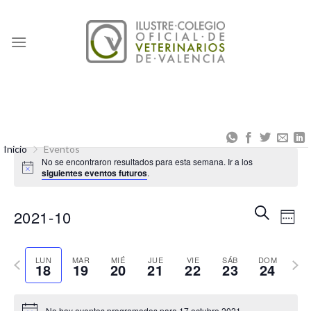
Skip
to
content
Inicio
Eventos
No se encontraron resultados para esta semana. Ir a los
siguientes eventos futuros
.
Naveg
Na
BUSCAR
2021-10
SEM
de
de
Seleccionar
búsqu
vis
Semana
fecha.
Sema
LUN
MAR
MIÉ
JUE
VIE
SÁB
DOM
18
19
20
21
22
23
24
y
de
anterior
sigui
vistas
Eve
No hay eventos programados para 17 octubre 2021.