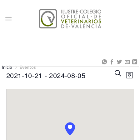
Skip
to
content
Inicio
Eventos
Naveg
Na
BUSCAR
2021-10-21
 - 
2024-08-05
MAP
de
de
Seleccionar
búsqu
vis
fecha.
y
de
vistas
Eve
de
Event