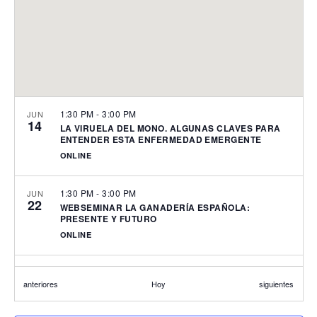
1:30 PM
-
3:00 PM
JUN
14
LA VIRUELA DEL MONO. ALGUNAS CLAVES PARA
ENTENDER ESTA ENFERMEDAD EMERGENTE
ONLINE
1:30 PM
-
3:00 PM
JUN
22
WEBSEMINAR LA GANADERÍA ESPAÑOLA:
PRESENTE Y FUTURO
ONLINE
1:30 PM
-
3:00 PM
SEP
29
Eventos
Eventos
anteriores
Hoy
siguientes
WEBSEMINAR. QUEJAS, RECLAMACIONES Y
CONFLICTOS. ¿EL CLIENTE SIEMPRE TIENE RAZÓN?
ONLINE