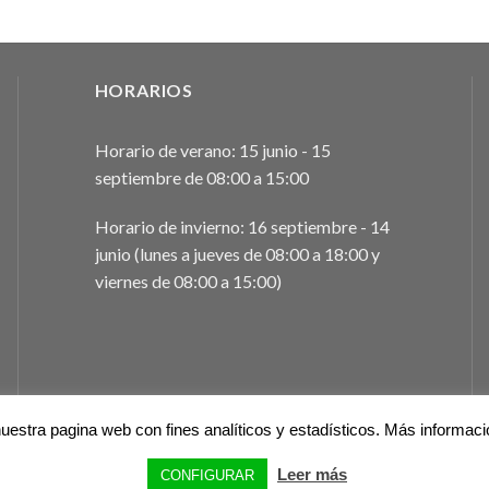
DES
SEP
15
PLA
HORARIOS
«CAS
ONC
DIA
Horario de verano: 15 junio - 15
COM
septiembre de 08:00 a 15:00
PROP
ICOV
Horario de invierno: 16 septiembre - 14
VALE
junio (lunes a jueves de 08:00 a 18:00 y
viernes de 08:00 a 15:00)
1:30
SEP
18
CHA
RES
SOB
Y NU
PRO
uestra pagina web con fines analíticos y estadísticos. Más informac
BIE
ICOV
Leer más
CONFIGURAR
VALE