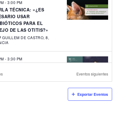
 PM
-
3:00 PM
RLA TÉCNICA: «¿ES
ESARIO USAR
BIÓTICOS PARA EL
JO DE LAS OTITIS?»
V
GUILLEM DE CASTRO, 8,
NCIA
 PM
-
3:30 PM
RLA TALLER: ¿TE SOBRA
O MES AL FINAL DE TU
es
Eventos
siguientes
LDO?
V
GUILLEM DE CASTRO, 8,
NCIA
Exportar Eventos
EPTIEMBRE 2025
-
12 OCTUBRE
SO NUTRICIÓN EN
MALES DE EXPLOTACIÓN
NE