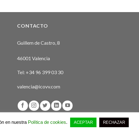
TACADO
1:00 PM
-
3:00 PM
N FORMACIÓN 2025:
CONTACTO
OS CLÍNICOS DE
OLOGÍA. DESDE EL
GNÓSTICO A LA
Guillem de Castro, 8
UNICACIÓN CON LOS
IETARIOS.»
46001 Valencia
V
GUILLEM DE CASTRO, 8,
NCIA
Tel:
+34 96 399 03 30
 PM
-
3:00 PM
valencia@icovv.com
RLA INFORMATIVA:
ULTADOS DE LA ENCUESTA
RE BIENESTAR EMOCIONAL
EVA EDICIÓN DEL
GRAMA «ESTARBIEN |
ión en nuestra
Política de cookies
.
ACEPTAR
RECHAZAR
NESTAR»
V
GUILLEM DE CASTRO, 8,
Aviso legal
Política de privacidad
Política de cookies
NCIA