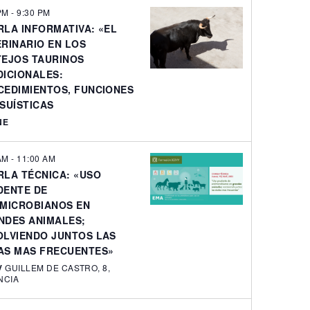
 PM
-
9:30 PM
RLA INFORMATIVA: «EL
RINARIO EN LOS
TEJOS TAURINOS
DICIONALES:
CEDIMIENTOS, FUNCIONES
SUÍSTICAS
NE
 AM
-
11:00 AM
RLA TÉCNICA: «USO
DENTE DE
IMICROBIANOS EN
NDES ANIMALES;
OLVIENDO JUNTOS LAS
AS MAS FRECUENTES»
V
GUILLEM DE CASTRO, 8,
NCIA