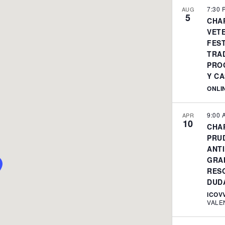
7:30
AUG
5
CHA
VETE
FES
TRA
PRO
Y CA
ONLI
9:00
APR
10
CHA
PRU
ANT
GRA
RES
DUD
ICOV
VALE